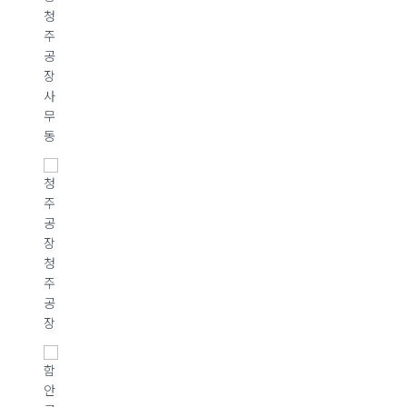
청
주
공
장
사
무
동
청
주
공
장