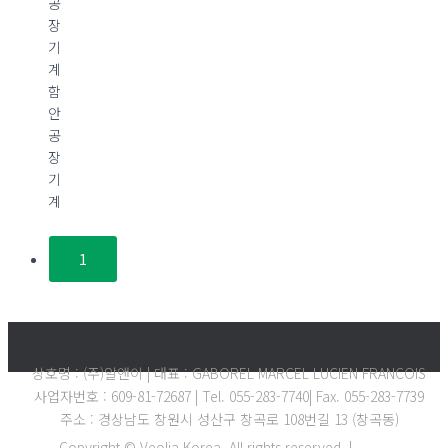
함
안
공
장
기
계
1
상호명 : (주)알앤이 | 대표 : GABOREL MARCEL LUCIEN FRANCOIS
사업자번호 : 609-81-72687 | Tel. 055-283-7740| Fax. 055-283-7739
주소 : 경상남도 창원시 성산구 창곡로 108번길 13 (창곡동)
Copyright © Veolia Korea. All rights reserved. |
ADMIN