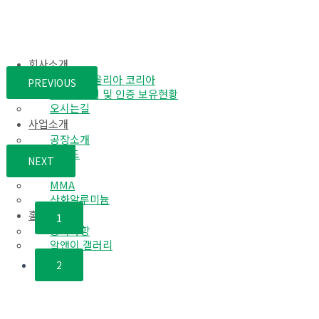
회사소개
모기업 베올리아 코리아
PREVIOUS
내
지적재산권 및 인증 보유현황
비
오시는길
게
사업소개
이
공장소개
션
공정도
토
NEXT
제품소개
글
MMA
산화알루미늄
홍보센터
1
공지사항
알앤이 갤러리
2