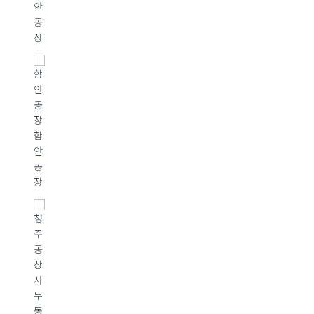
안
공
장
함
안
공
장